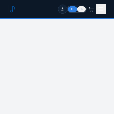
TH
EN