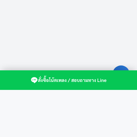
สั่งซื้อโน้ตเพลง / สอบถามทาง Line
ศูนย์รวมโน้ตเปียโนคุณภาพ by St.Music