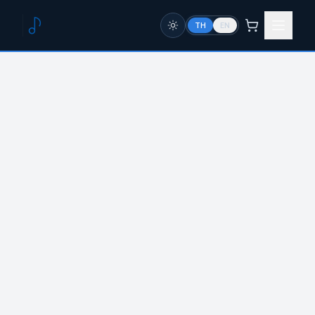
TH
EN