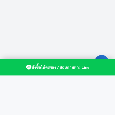
สั่งซื้อโน้ตเพลง / สอบถามทาง Line
ศูนย์รวมโน้ตเปียโนคุณภาพ by St.Music