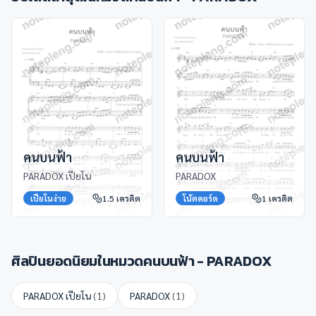
คนบนฟ้า
คนบนฟ้า
PARADOX เปียโน
PARADOX
เปียโนง่าย
1.5
เครดิต
โน้ตคอร์ด
1
เครดิต
ศิลปินยอดนิยมในหมวด
คนบนฟ้า - PARADOX
PARADOX เปียโน
(
1
)
PARADOX
(
1
)