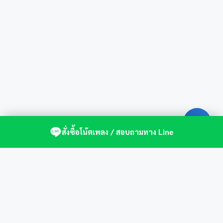
สั่งซื้อโน้ตเพลง / สอบถามทาง Line
ศูนย์รวมโน้ตเปียโนคุณภาพ by St.Music