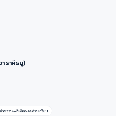
า ราศีธนู)
ล้าหวาน---สีเผือก-คนด่านเกวียน