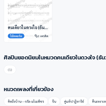
คนเดียวในดวงใจ (ธันวา ราศีธนู)
โน้ตคอร์ด
1
เครดิต
ศิลปินยอดนิยมในหมวด
คนเดียวในดวงใจ (ธันว
(
1
)
หมวดเพลงที่เกี่ยวข้อง
คิดถึงบ้าน---จรัล-มโนเพ็ชร
จีน
คู่แท้ปาฏิหาริย์
คืนเหงาเห