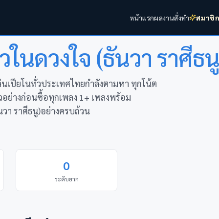
หน้าแรก
ผลงาน
สั่งทำ
สมาชิ
วในดวงใจ (ธันวา ราศีธนู
เล่นเปียโนทั่วประเทศไทยกำลังตามหา ทุกโน้ต
อย่างก่อนซื้อทุกเพลง 1+ เพลงพร้อม
า ราศีธนู)อย่างครบถ้วน
0
ระดับยาก