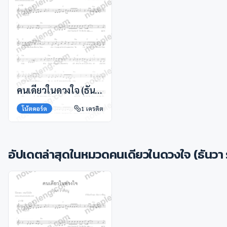
คนเดียวในดวงใจ (ธันวา ราศีธนู)
โน้ตคอร์ด
1
เครดิต
อัปเดตล่าสุดในหมวด
คนเดียวในดวงใจ (ธันวา 