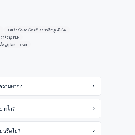
คนเดียวในดวงใจ (ธันวา ราศีธนู) เปียโน
ราศีธนู) PDF
ีธนู) piano cover
ับความยาก?
ย่างไร?
่หรือไม่?