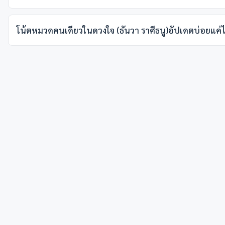
โน้ตหมวดคนเดียวในดวงใจ (ธันวา ราศีธนู)อัปเดตบ่อยแค