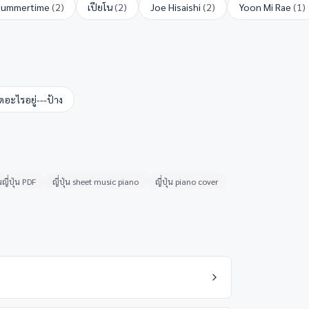
Summertime
(
2
)
เปียโน
(
2
)
Joe Hisaishi
(
2
)
Yoon Mi Rae
(
1
)
ิดอะไรอยู่---ป้าง
ญี่ปุ่น PDF
ญี่ปุ่น sheet music piano
ญี่ปุ่น piano cover