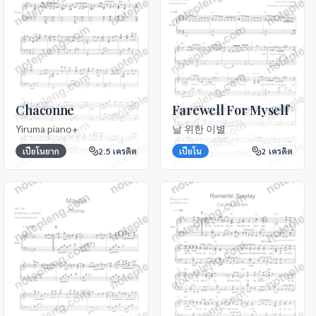
Chaconne
Farewell For Myself
Yiruma piano+
날 위한 이별
เปียโนยาก
2.5
เครดิต
เปียโน
2
เครดิต