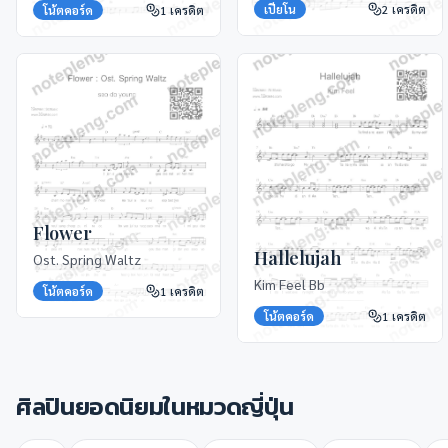
เปียโน
2
เครดิต
โน้ตคอร์ด
1
เครดิต
Flower
Hallelujah
Ost. Spring Waltz
Kim Feel Bb
โน้ตคอร์ด
1
เครดิต
โน้ตคอร์ด
1
เครดิต
ศิลปินยอดนิยมในหมวด
ญี่ปุ่น