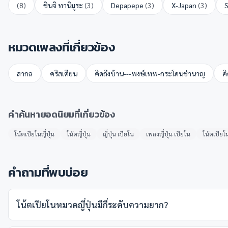
(
8
)
ชินจิ ทานิมูระ
(
3
)
Depapepe
(
3
)
X-Japan
(
3
)
หมวดเพลงที่เกี่ยวข้อง
สากล
คริสเตียน
คิดถึงบ้าน---พงษ์เทพ-กระโดนชำนาญ
ค
คำค้นหายอดนิยมที่เกี่ยวข้อง
โน้ตเปียโนญี่ปุ่น
โน้ตญี่ปุ่น
ญี่ปุ่น เปียโน
เพลงญี่ปุ่น เปียโน
โน้ตเปียโน
คำถามที่พบบ่อย
โน้ตเปียโนหมวดญี่ปุ่นมีกี่ระดับความยาก?