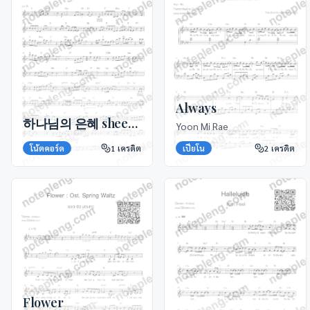
Always
하나님의 은혜 sheet music
Yoon Mi Rae
เปียโน
2
เครดิต
โน้ตคอร์ด
1
เครดิต
Flower