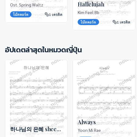
Hallelujah
Ost. Spring Waltz
Kim Feel Bb
โน้ตคอร์ด
1
เครดิต
โน้ตคอร์ด
1
เครดิต
อัปเดตล่าสุดในหมวด
ญี่ปุ่น
Always
하나님의 은혜 sheet music
Yoon Mi Rae