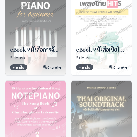
eBook หนังสือการจับคอร์ดสำหรับ Beginner
eBook หนังสือเปียโนไทย Hits
St.Music
St.Music
หนังสือ
5
เครดิต
หนังสือ
5
เครดิต