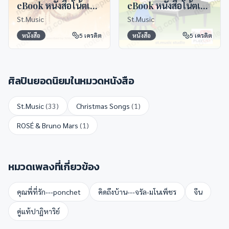
eBook หนังสือโน้ตเปียโนจักรวาลออเจ้า
eBook หนังสือโน้ตเปียโน The First Song
St.Music
St.Music
หนังสือ
5
เครดิต
หนังสือ
5
เครดิต
ศิลปินยอดนิยมในหมวด
หนังสือ
St.Music
(
33
)
Christmas Songs
(
1
)
ROSÉ & Bruno Mars
(
1
)
หมวดเพลงที่เกี่ยวข้อง
คุณพี่ที่รัก---ponchet
คิดถึงบ้าน---จรัล-มโนเพ็ชร
จีน
คู่แท้ปาฏิหาริย์