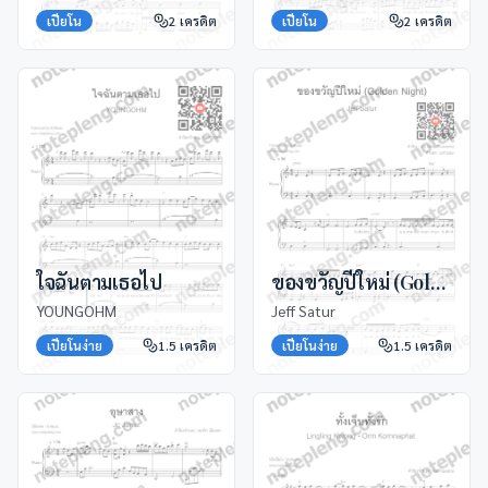
เปียโน
2
เครดิต
เปียโน
2
เครดิต
ใจฉันตามเธอไป
ของขวัญปีใหม่ (Golden Night)
YOUNGOHM
Jeff Satur
เปียโนง่าย
1.5
เครดิต
เปียโนง่าย
1.5
เครดิต