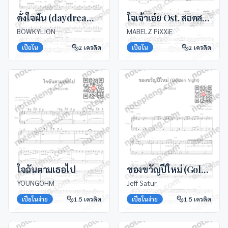
ดั่งใจฝัน (daydream) Ost. ภพเธอ
ใจเจ้าเอ๋ย Ost. สอดสร้อยมาลา
BOWKYLION
MABELZ PiXXiE
เปียโน
2
เครดิต
เปียโน
2
เครดิต
ใจฉันตามเธอไป
ของขวัญปีใหม่ (Golden Night)
YOUNGOHM
Jeff Satur
เปียโนง่าย
1.5
เครดิต
เปียโนง่าย
1.5
เครดิต