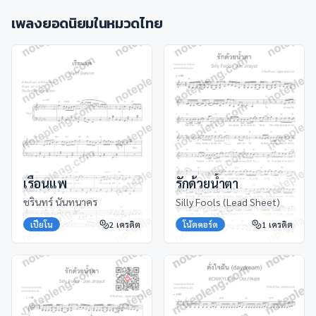
เพลงยอดนิยมในหมวด
ไทย
เรือนแพ
รักด้วยน้ำตา
ชรินทร์ นันทนาคร
Silly Fools (Lead Sheet)
เปียโน
2
เครดิต
โน้ตคอร์ด
1
เครดิต