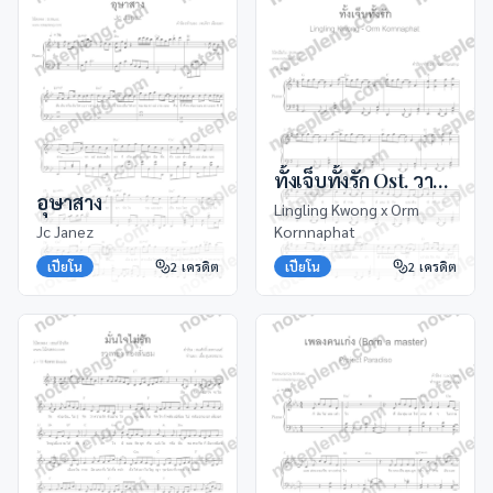
ทั้งเจ็บทั้งรัก Ost. วาดฝันวันวิวาห์
อุษาสาง
Lingling Kwong x Orm
Jc Janez
Kornnaphat
เปียโน
2
เครดิต
เปียโน
2
เครดิต