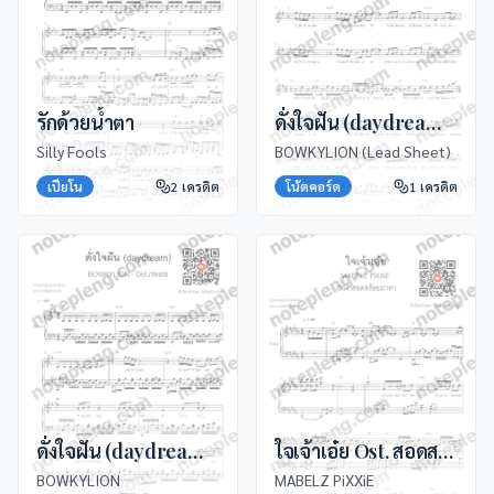
รักด้วยน้ำตา
ดั่งใจฝัน (daydream) Ost. ภพเธอ
Silly Fools
BOWKYLION (Lead Sheet)
เปียโน
2
เครดิต
โน้ตคอร์ด
1
เครดิต
ดั่งใจฝัน (daydream) Ost. ภพเธอ
ใจเจ้าเอ๋ย Ost. สอดสร้อยมาลา
BOWKYLION
MABELZ PiXXiE