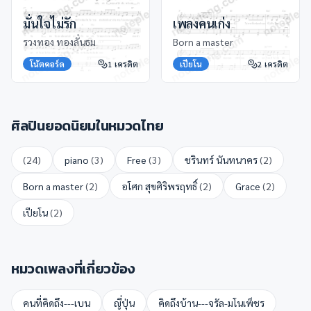
มั่นใจไม่รัก
เพลงคนเก่ง
รวงทอง ทองลั่นธม
Born a master
โน้ตคอร์ด
1
เครดิต
เปียโน
2
เครดิต
ศิลปินยอดนิยมในหมวด
ไทย
(
24
)
piano
(
3
)
Free
(
3
)
ชรินทร์ นันทนาคร
(
2
)
Born a master
(
2
)
อโศก สุขศิริพรฤทธิ์
(
2
)
Grace
(
2
)
เปียโน
(
2
)
หมวดเพลงที่เกี่ยวข้อง
คนที่คิดถึง---เบน
ญี่ปุ่น
คิดถึงบ้าน---จรัล-มโนเพ็ชร