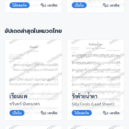
โน้ตคอร์ด
1
เครดิต
เปียโน
2
เครดิต
อัปเดตล่าสุดในหมวด
ไทย
เรือนแพ
รักด้วยน้ำตา
ชรินทร์ นันทนาคร
Silly Fools (Lead Sheet)
เปียโน
2
เครดิต
โน้ตคอร์ด
1
เครดิต