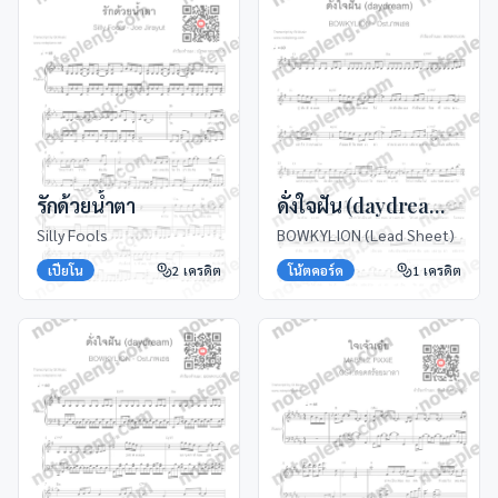
รักด้วยน้ำตา
ดั่งใจฝัน (daydream) Ost. ภพเธอ
Silly Fools
BOWKYLION (Lead Sheet)
เปียโน
2
เครดิต
โน้ตคอร์ด
1
เครดิต