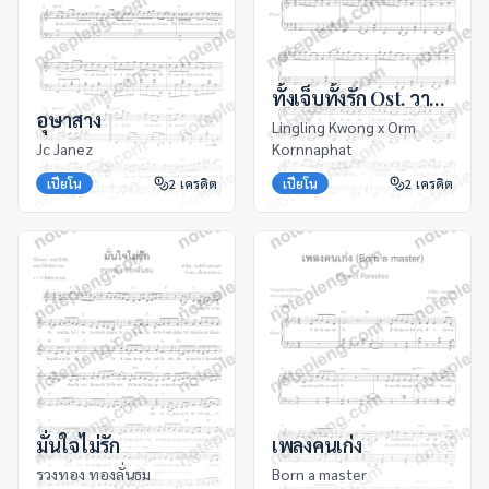
ทั้งเจ็บทั้งรัก Ost. วาดฝันวันวิวาห์
อุษาสาง
Lingling Kwong x Orm
Jc Janez
Kornnaphat
เปียโน
2
เครดิต
เปียโน
2
เครดิต
มั่นใจไม่รัก
เพลงคนเก่ง
รวงทอง ทองลั่นธม
Born a master