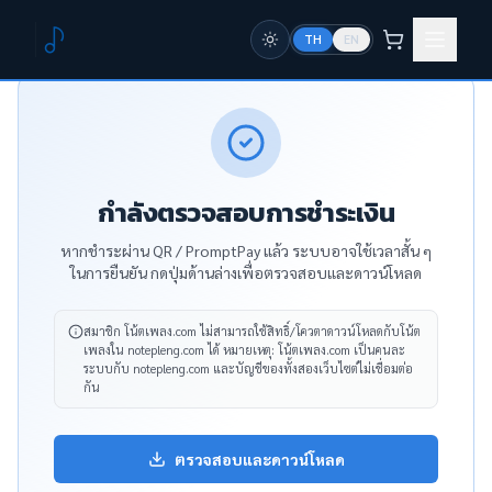
TH
EN
กำลังตรวจสอบการชำระเงิน
หากชำระผ่าน QR / PromptPay แล้ว ระบบอาจใช้เวลาสั้น ๆ
ในการยืนยัน กดปุ่มด้านล่างเพื่อตรวจสอบและดาวน์โหลด
สมาชิก โน้ตเพลง.com ไม่สามารถใช้สิทธิ์/โควตาดาวน์โหลดกับโน้ต
เพลงใน notepleng.com ได้
หมายเหตุ: โน้ตเพลง.com เป็นคนละ
ระบบกับ notepleng.com และบัญชีของทั้งสองเว็บไซต์ไม่เชื่อมต่อ
กัน
ตรวจสอบและดาวน์โหลด