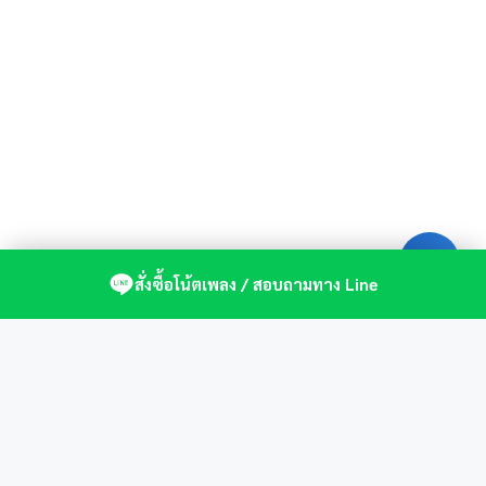
สั่งซื้อโน้ตเพลง / สอบถามทาง Line
ศูนย์รวมโน้ตเปียโนคุณภาพ by St.Music