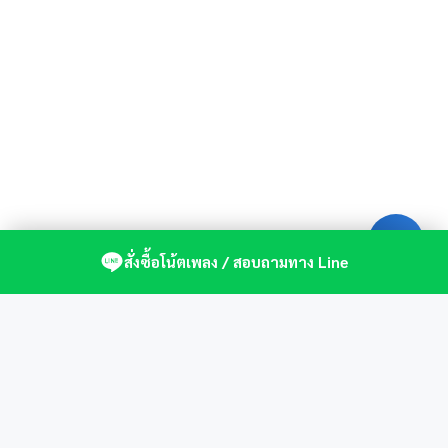
สั่งซื้อโน้ตเพลง / สอบถามทาง Line
ศูนย์รวมโน้ตเปียโนคุณภาพ by St.Music