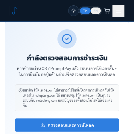
TH
EN
กำลังตรวจสอบการชำระเงิน
หากชำระผ่าน QR / PromptPay แล้ว ระบบอาจใช้เวลาสั้น ๆ
ในการยืนยัน กดปุ่มด้านล่างเพื่อตรวจสอบและดาวน์โหลด
สมาชิก โน้ตเพลง.com ไม่สามารถใช้สิทธิ์/โควตาดาวน์โหลดกับโน้ต
เพลงใน notepleng.com ได้
หมายเหตุ: โน้ตเพลง.com เป็นคนละ
ระบบกับ notepleng.com และบัญชีของทั้งสองเว็บไซต์ไม่เชื่อมต่อ
กัน
ตรวจสอบและดาวน์โหลด