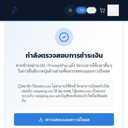
TH
EN
กำลังตรวจสอบการชำระเงิน
หากชำระผ่าน QR / PromptPay แล้ว ระบบอาจใช้เวลาสั้น ๆ
ในการยืนยัน กดปุ่มด้านล่างเพื่อตรวจสอบและดาวน์โหลด
สมาชิก โน้ตเพลง.com ไม่สามารถใช้สิทธิ์/โควตาดาวน์โหลดกับโน้ต
เพลงใน notepleng.com ได้
หมายเหตุ: โน้ตเพลง.com เป็นคนละ
ระบบกับ notepleng.com และบัญชีของทั้งสองเว็บไซต์ไม่เชื่อมต่อ
กัน
ตรวจสอบและดาวน์โหลด