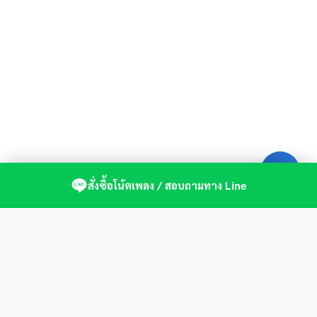
สั่งซื้อโน้ตเพลง / สอบถามทาง Line
ศูนย์รวมโน้ตเปียโนคุณภาพ by St.Music