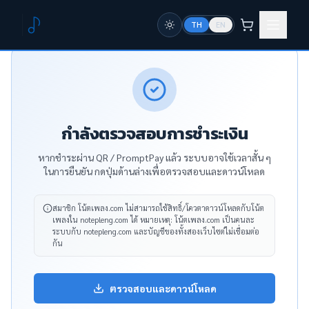
TH
EN
กำลังตรวจสอบการชำระเงิน
หากชำระผ่าน QR / PromptPay แล้ว ระบบอาจใช้เวลาสั้น ๆ
ในการยืนยัน กดปุ่มด้านล่างเพื่อตรวจสอบและดาวน์โหลด
สมาชิก โน้ตเพลง.com ไม่สามารถใช้สิทธิ์/โควตาดาวน์โหลดกับโน้ต
เพลงใน notepleng.com ได้
หมายเหตุ: โน้ตเพลง.com เป็นคนละ
ระบบกับ notepleng.com และบัญชีของทั้งสองเว็บไซต์ไม่เชื่อมต่อ
กัน
ตรวจสอบและดาวน์โหลด