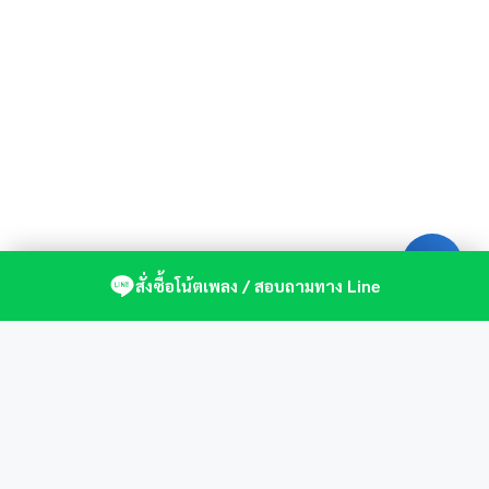
สั่งซื้อโน้ตเพลง / สอบถามทาง Line
ศูนย์รวมโน้ตเปียโนคุณภาพ by St.Music