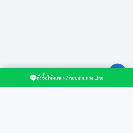
สั่งซื้อโน้ตเพลง / สอบถามทาง Line
ศูนย์รวมโน้ตเปียโนคุณภาพ by St.Music