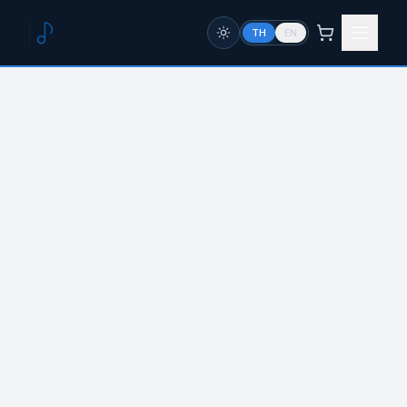
TH
EN