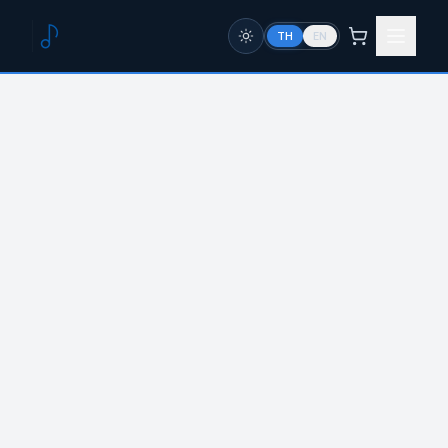
TH
EN