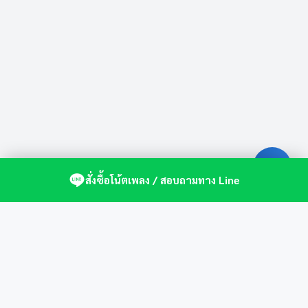
สั่งซื้อโน้ตเพลง / สอบถามทาง Line
ศูนย์รวมโน้ตเปียโนคุณภาพ by St.Music