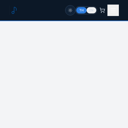
TH
EN