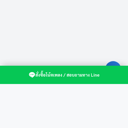
สั่งซื้อโน้ตเพลง / สอบถามทาง Line
ศูนย์รวมโน้ตเปียโนคุณภาพ by St.Music