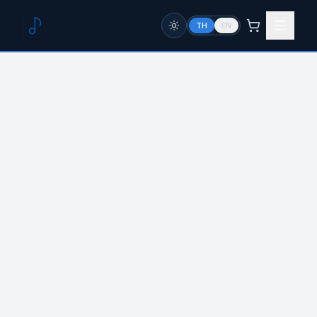
TH
EN