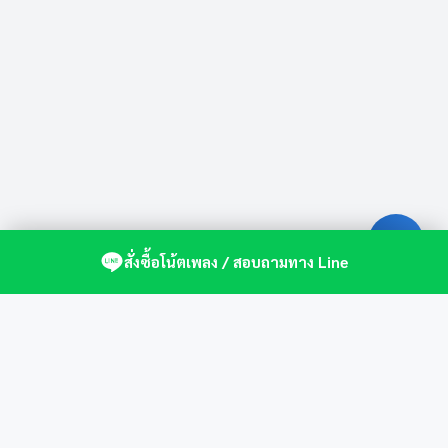
สั่งซื้อโน้ตเพลง / สอบถามทาง Line
ศูนย์รวมโน้ตเปียโนคุณภาพ by St.Music