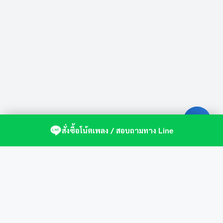
สั่งซื้อโน้ตเพลง / สอบถามทาง Line
ศูนย์รวมโน้ตเปียโนคุณภาพ by St.Music