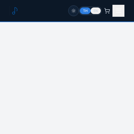
TH
EN