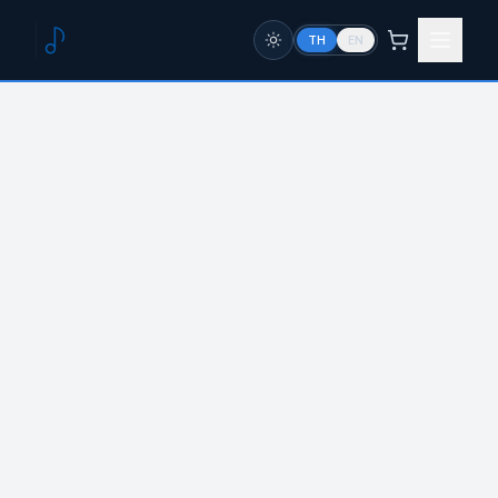
TH
EN