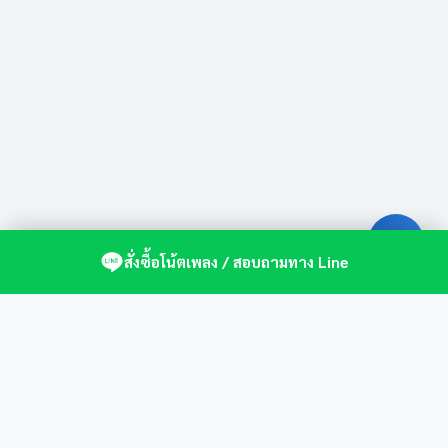
สั่งซื้อโน้ตเพลง / สอบถามทาง Line
ศูนย์รวมโน้ตเปียโนคุณภาพ by St.Music