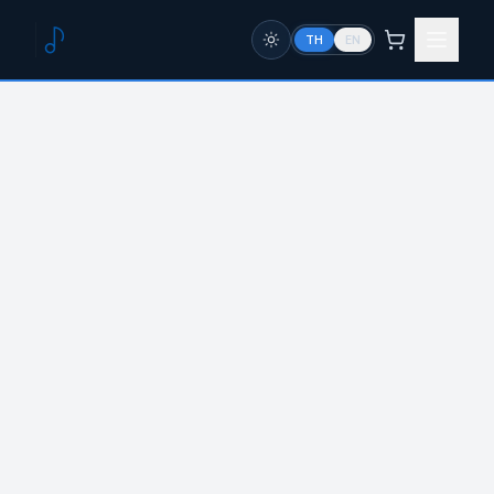
TH
EN