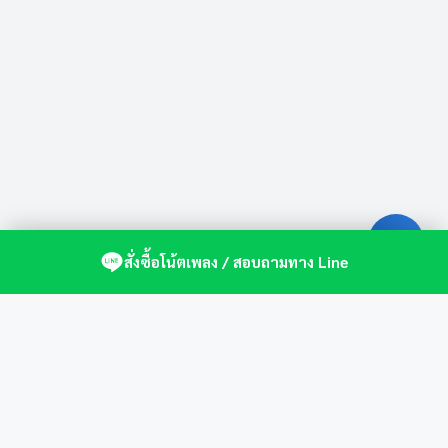
สั่งซื้อโน้ตเพลง / สอบถามทาง Line
ศูนย์รวมโน้ตเปียโนคุณภาพ by St.Music