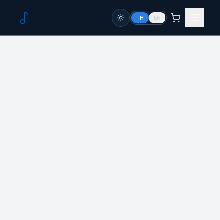
TH
EN