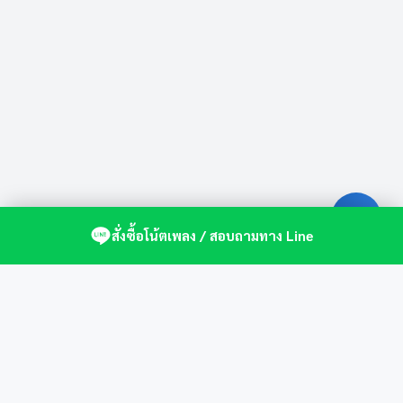
สั่งซื้อโน้ตเพลง / สอบถามทาง Line
ศูนย์รวมโน้ตเปียโนคุณภาพ by St.Music