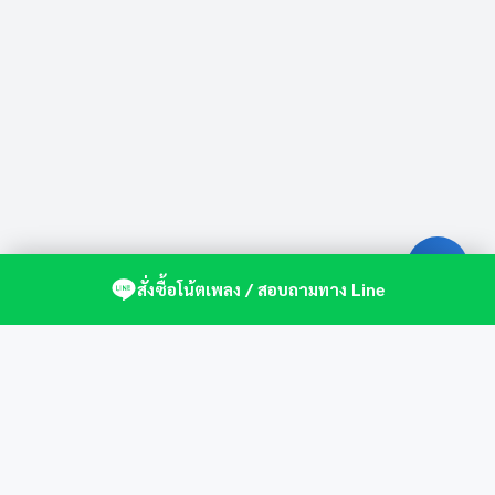
สั่งซื้อโน้ตเพลง / สอบถามทาง Line
ศูนย์รวมโน้ตเปียโนคุณภาพ by St.Music