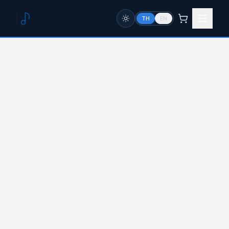
TH
EN