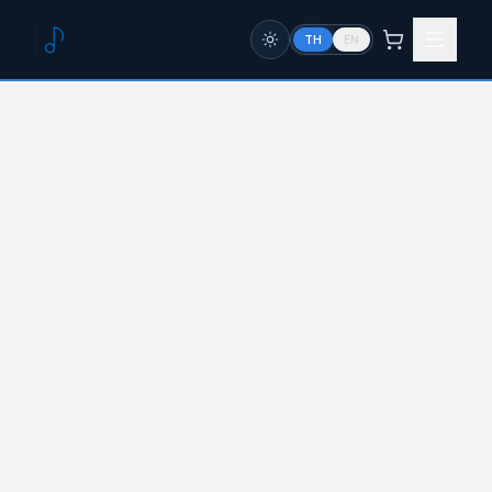
TH
EN