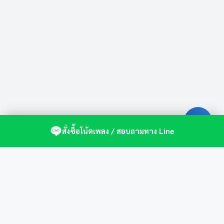
สั่งซื้อโน้ตเพลง / สอบถามทาง Line
ศูนย์รวมโน้ตเปียโนคุณภาพ by St.Music