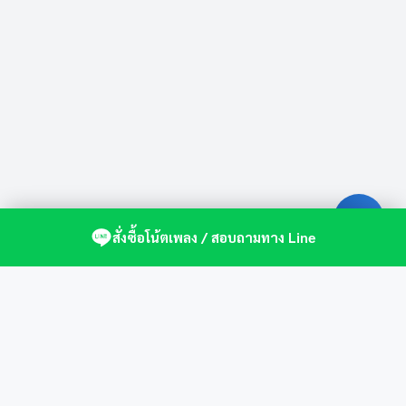
สั่งซื้อโน้ตเพลง / สอบถามทาง Line
ศูนย์รวมโน้ตเปียโนคุณภาพ by St.Music