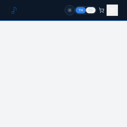
TH
EN