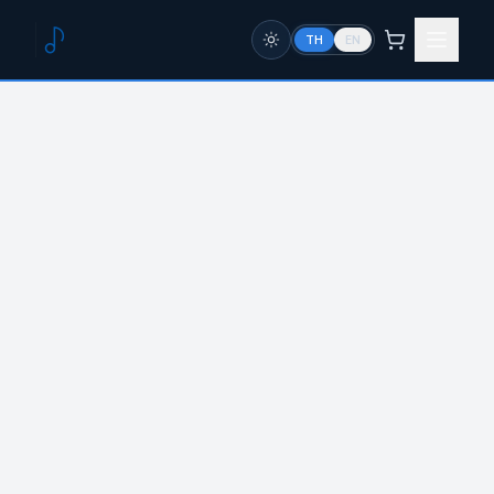
TH
EN