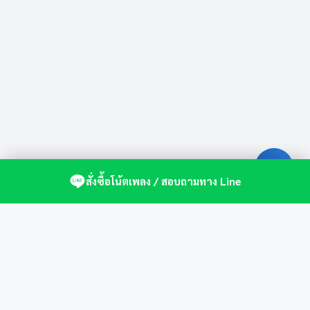
สั่งซื้อโน้ตเพลง / สอบถามทาง Line
ศูนย์รวมโน้ตเปียโนคุณภาพ by St.Music