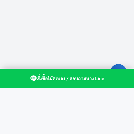
สั่งซื้อโน้ตเพลง / สอบถามทาง Line
ศูนย์รวมโน้ตเปียโนคุณภาพ by St.Music