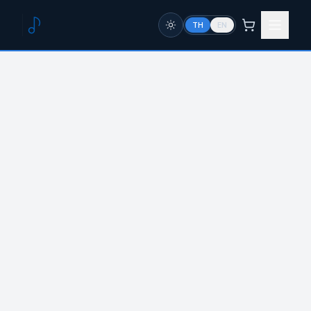
TH
EN