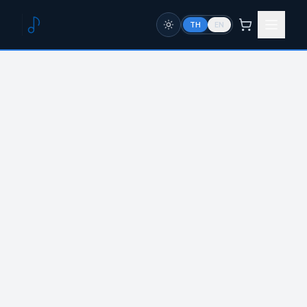
TH
EN