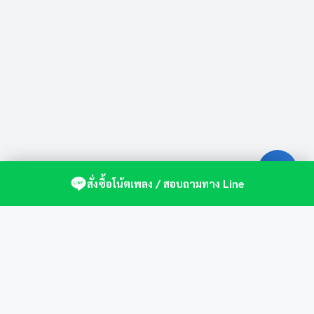
สั่งซื้อโน้ตเพลง / สอบถามทาง Line
ศูนย์รวมโน้ตเปียโนคุณภาพ by St.Music