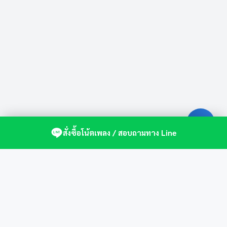
สั่งซื้อโน้ตเพลง / สอบถามทาง Line
ศูนย์รวมโน้ตเปียโนคุณภาพ by St.Music