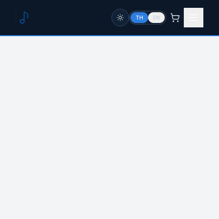
TH
EN