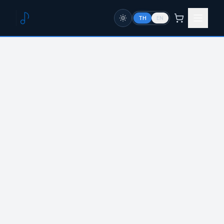
TH
EN