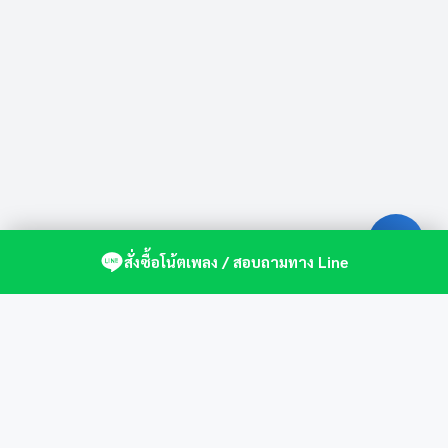
สั่งซื้อโน้ตเพลง / สอบถามทาง Line
ศูนย์รวมโน้ตเปียโนคุณภาพ by St.Music