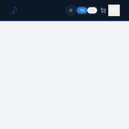
TH
EN