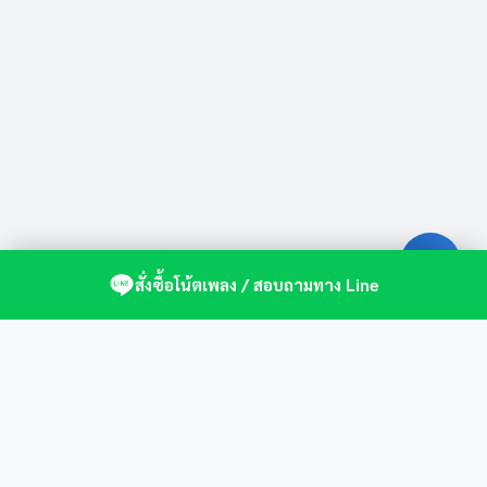
สั่งซื้อโน้ตเพลง / สอบถามทาง Line
ศูนย์รวมโน้ตเปียโนคุณภาพ by St.Music