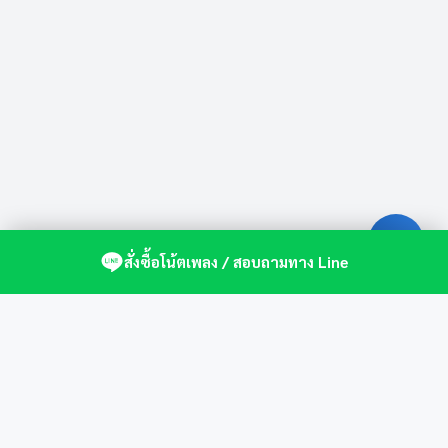
สั่งซื้อโน้ตเพลง / สอบถามทาง Line
ศูนย์รวมโน้ตเปียโนคุณภาพ by St.Music