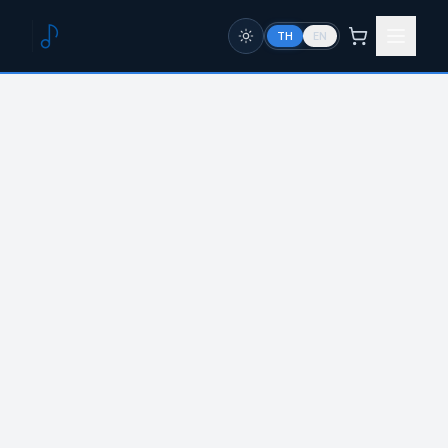
TH
EN