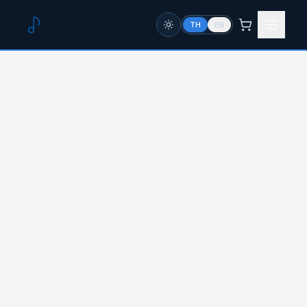
TH
EN