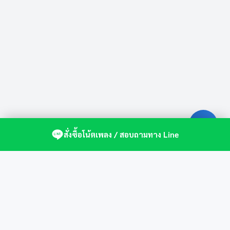
สั่งซื้อโน้ตเพลง / สอบถามทาง Line
ศูนย์รวมโน้ตเปียโนคุณภาพ by St.Music