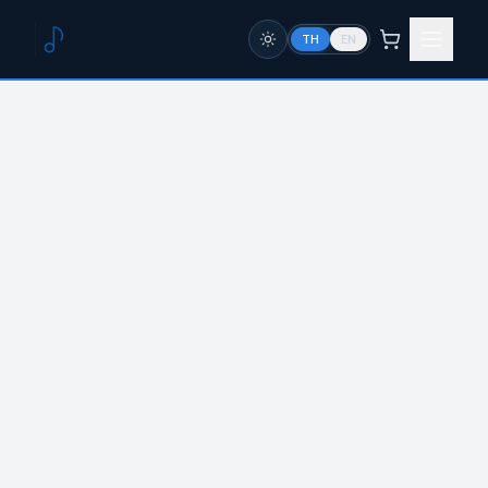
TH
EN