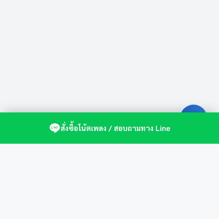
สั่งซื้อโน้ตเพลง / สอบถามทาง Line
ศูนย์รวมโน้ตเปียโนคุณภาพ by St.Music