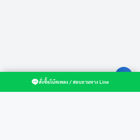
สั่งซื้อโน้ตเพลง / สอบถามทาง Line
ศูนย์รวมโน้ตเปียโนคุณภาพ by St.Music