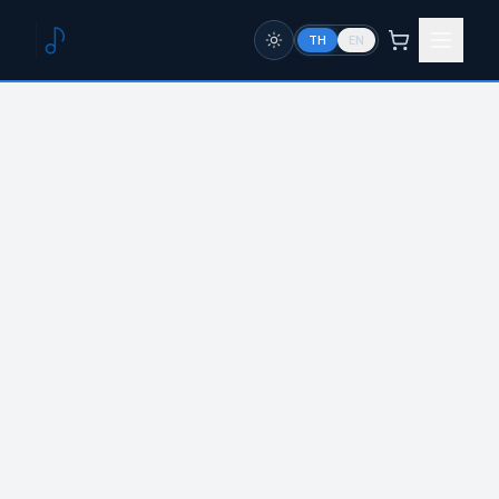
TH
EN