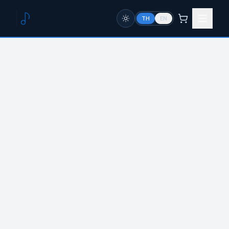
TH
EN