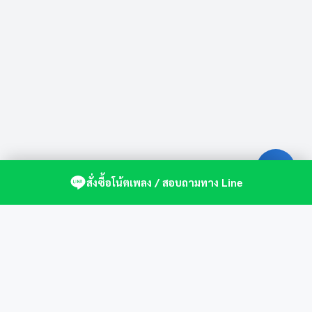
สั่งซื้อโน้ตเพลง / สอบถามทาง Line
ศูนย์รวมโน้ตเปียโนคุณภาพ by St.Music