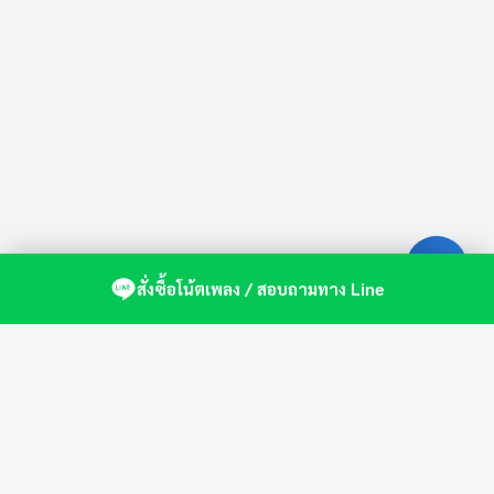
สั่งซื้อโน้ตเพลง / สอบถามทาง Line
ศูนย์รวมโน้ตเปียโนคุณภาพ by St.Music