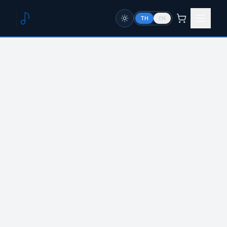
TH
EN