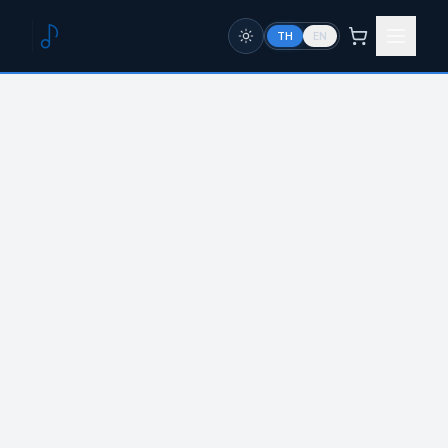
TH
EN