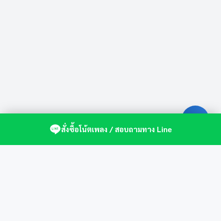
สั่งซื้อโน้ตเพลง / สอบถามทาง Line
ศูนย์รวมโน้ตเปียโนคุณภาพ by St.Music