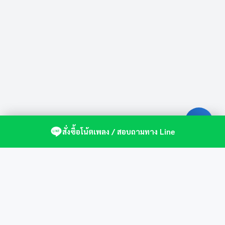
สั่งซื้อโน้ตเพลง / สอบถามทาง Line
ศูนย์รวมโน้ตเปียโนคุณภาพ by St.Music