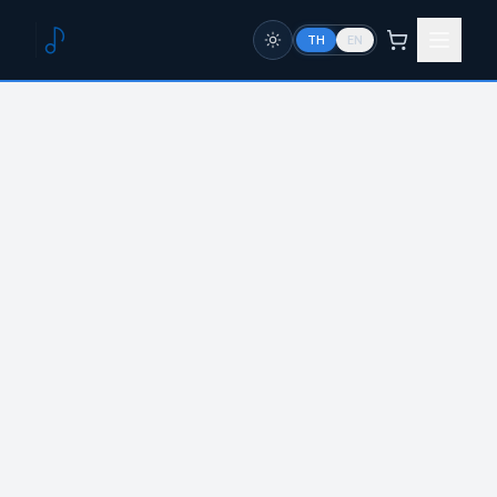
TH
EN