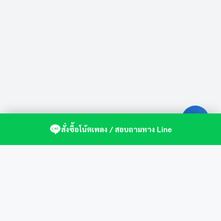
สั่งซื้อโน้ตเพลง / สอบถามทาง Line
ศูนย์รวมโน้ตเปียโนคุณภาพ by St.Music