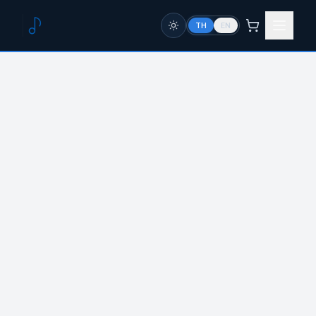
TH
EN