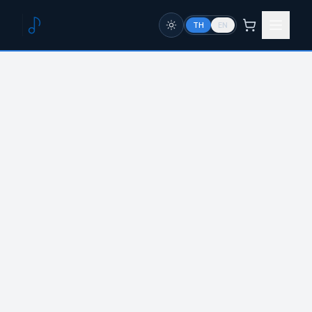
TH
EN