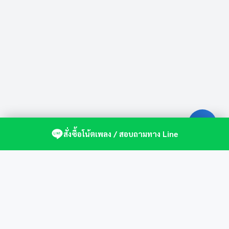
สั่งซื้อโน้ตเพลง / สอบถามทาง Line
ศูนย์รวมโน้ตเปียโนคุณภาพ by St.Music