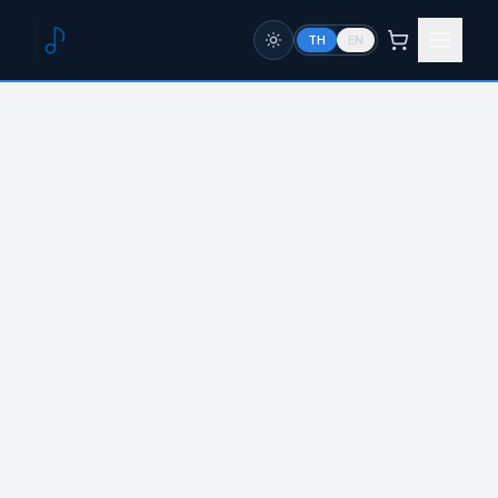
TH
EN