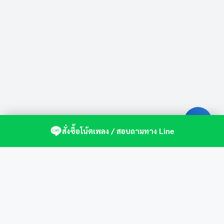
สั่งซื้อโน้ตเพลง / สอบถามทาง Line
ศูนย์รวมโน้ตเปียโนคุณภาพ by St.Music