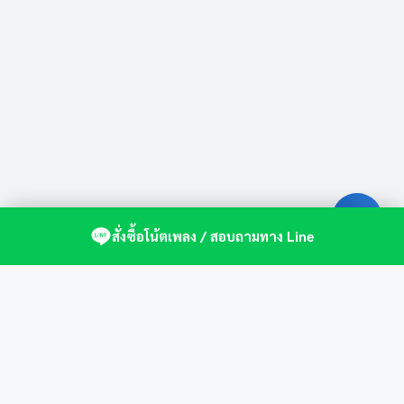
สั่งซื้อโน้ตเพลง / สอบถามทาง Line
ศูนย์รวมโน้ตเปียโนคุณภาพ by St.Music