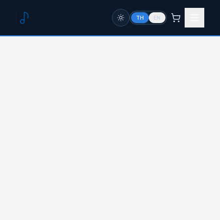
TH
EN