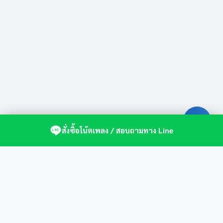
สั่งซื้อโน้ตเพลง / สอบถามทาง Line
ศูนย์รวมโน้ตเปียโนคุณภาพ by St.Music