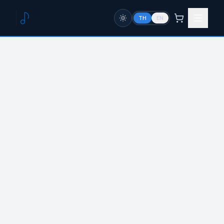
TH
EN