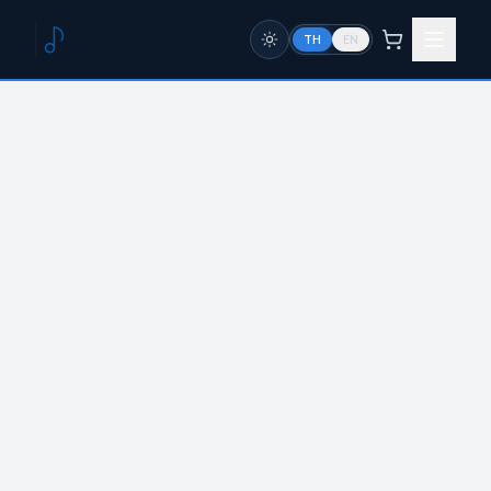
TH
EN