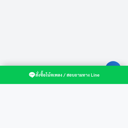
สั่งซื้อโน้ตเพลง / สอบถามทาง Line
ศูนย์รวมโน้ตเปียโนคุณภาพ by St.Music