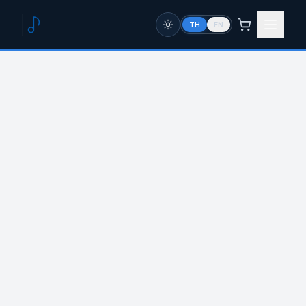
TH
EN