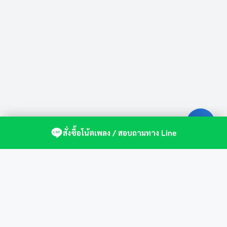
สั่งซื้อโน้ตเพลง / สอบถามทาง Line
ศูนย์รวมโน้ตเปียโนคุณภาพ by St.Music