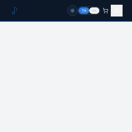
TH
EN