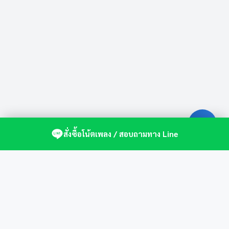
สั่งซื้อโน้ตเพลง / สอบถามทาง Line
ศูนย์รวมโน้ตเปียโนคุณภาพ by St.Music