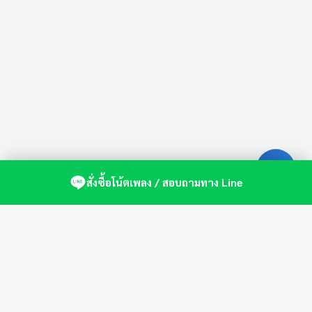
สั่งซื้อโน้ตเพลง / สอบถามทาง Line
ศูนย์รวมโน้ตเปียโนคุณภาพ by St.Music