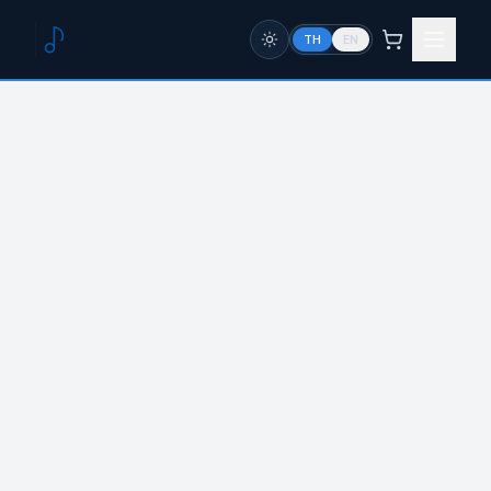
TH
EN