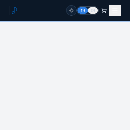
TH
EN