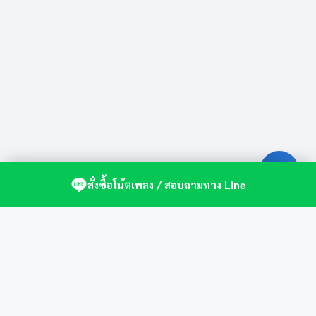
สั่งซื้อโน้ตเพลง / สอบถามทาง Line
ศูนย์รวมโน้ตเปียโนคุณภาพ by St.Music