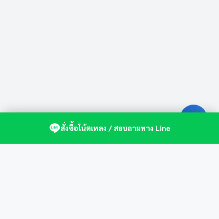
สั่งซื้อโน้ตเพลง / สอบถามทาง Line
ศูนย์รวมโน้ตเปียโนคุณภาพ by St.Music