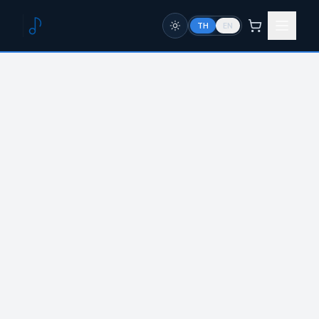
TH
EN