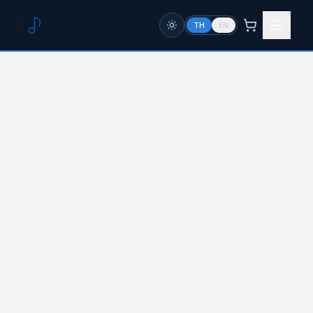
TH
EN