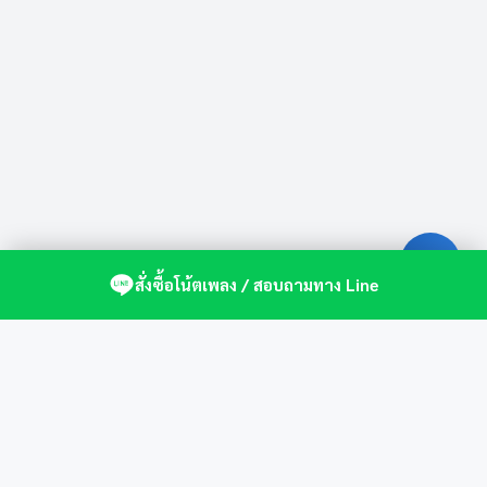
สั่งซื้อโน้ตเพลง / สอบถามทาง Line
ศูนย์รวมโน้ตเปียโนคุณภาพ by St.Music