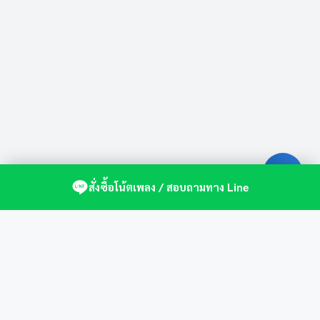
สั่งซื้อโน้ตเพลง / สอบถามทาง Line
ศูนย์รวมโน้ตเปียโนคุณภาพ by St.Music