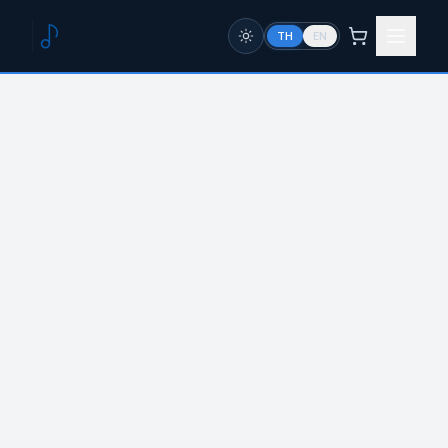
TH
EN